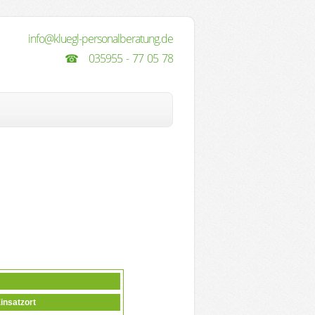
info@kluegl-personalberatung.de
☎
035955 - 77 05 78